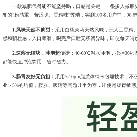
一款减肥代餐能不能坚持喝，口感是关键——很多人减脂
餐的“粉感重、苦涩味、香精味”弊端，实测100名用户中，98.
1.风味天然不齁甜：
采用白桃茉莉天然风味，无人工香精
感和颗粒感，入口顺滑，喝完后口腔无残留异味，即使每天喝
2.速溶无结块，冲泡超便捷：
40-60℃温水冲泡，搅拌
都能快速冲泡饮用，省时省力。
3.肠胃友好无负担：
采用5-10μm脂质体纳米包埋技术，
业＞5%的均值，腹胀、腹泻等问题几乎为零，即使是肠胃敏