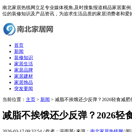
南北家居热线网立足专业媒体视角,及时搜集报道精品家居案
位的装修知识及产品资讯，为追求生活品质的家居消费者和爱
首页
新闻
装修知识
家居生活
家居品牌
家居建材
家居饰品
突发要闻
当前位置：
主页
>
新闻
> 减脂不挨饿还少反弹？2026轻食减
减脂不挨饿还少反弹？2026
2026-03-17 09:32:54
/
作者：温雨琴
/
来源：
南北家居热线网
/
阅