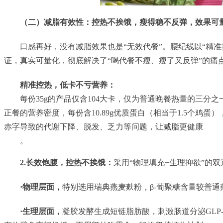
（二）减脂有效性：控热不挨饿，瘦得稳不反弹，效果可
口感再好，没有减脂效果也是“无效代餐”。腰纪线以“精
证，真实可量化，彻底解决了“喝代餐不瘦、瘦了又反弹”的痛
精准控热，低卡不亏营养：
每份35g的产品仅含104大卡，仅为普通晚餐热量的三分
正餐的营养密度，每份含10.89g优质蛋白（相当于1.5个鸡
赤字导致的代谢下降、脱发、乏力等问题，让减脂更健康
。
2.长效饱腹，控热不挨饿：
采用“物理填充+生理抑欲”的
·
物理层面，
特别选用瑞典燕麦麸粉，β-葡聚糖含量较普通
·
生理层面，
凝胶发酵生成短链脂肪酸，刺激肠道分泌GLP