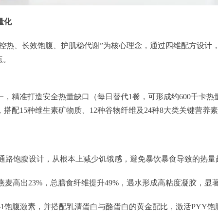
量化
准控热、长效饱腹、护肌稳代谢”为核心理念，通过四维配方设计，
点。
之一，精准打造安全热量缺口（每日替代1餐，可形成约600千
蛋），搭配15种维生素矿物质、12种谷物纤维及24种8大类关键
双通路饱腹设计，从根本上减少饥饿感，避免暴饮暴食导致的热
燕麦高出23%，总膳食纤维提升49%，遇水形成高粘度凝胶，显著
-1饱腹激素，并搭配乳清蛋白与酪蛋白的黄金配比，激活PYY