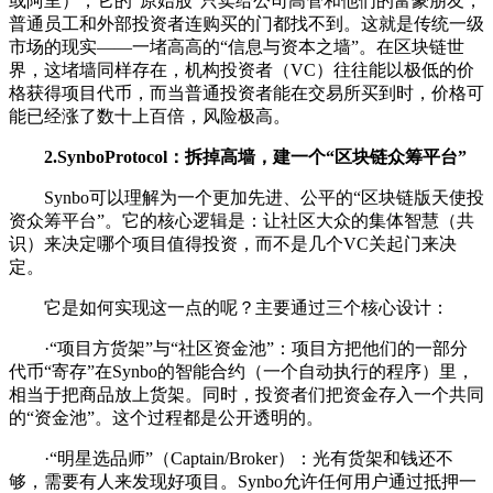
或阿里），它的“原始股”只卖给公司高管和他们的富豪朋友，
普通员工和外部投资者连购买的门都找不到。这就是传统一级
市场的现实——一堵高高的“信息与资本之墙”。在区块链世
界，这堵墙同样存在，机构投资者（VC）往往能以极低的价
格获得项目代币，而当普通投资者能在交易所买到时，价格可
能已经涨了数十上百倍，风险极高。
2.SynboProtocol：拆掉高墙，建一个“区块链众筹平台”
Synbo可以理解为一个更加先进、公平的“区块链版天使投
资众筹平台”。它的核心逻辑是：让社区大众的集体智慧（共
识）来决定哪个项目值得投资，而不是几个VC关起门来决
定。
它是如何实现这一点的呢？主要通过三个核心设计：
·“项目方货架”与“社区资金池”：项目方把他们的一部分
代币“寄存”在Synbo的智能合约（一个自动执行的程序）里，
相当于把商品放上货架。同时，投资者们把资金存入一个共同
的“资金池”。这个过程都是公开透明的。
·“明星选品师”（Captain/Broker）：光有货架和钱还不
够，需要有人来发现好项目。Synbo允许任何用户通过抵押一