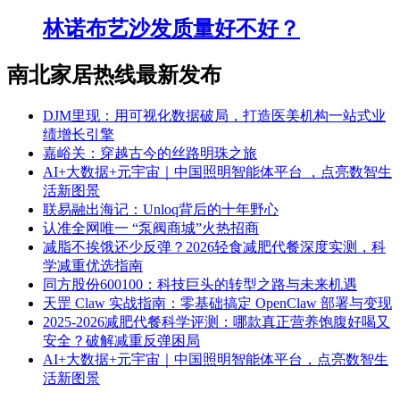
林诺布艺沙发质量好不好？
南北家居热线最新发布
DJM里现：用可视化数据破局，打造医美机构一站式业
绩增长引擎
嘉峪关：穿越古今的丝路明珠之旅
AI+大数据+元宇宙｜中国照明智能体平台 ，点亮数智生
活新图景
联易融出海记：Unloq背后的十年野心
认准全网唯一 “泵阀商城”火热招商
减脂不挨饿还少反弹？2026轻食减肥代餐深度实测，科
学减重优选指南
同方股份600100：科技巨头的转型之路与未来机遇
天罡 Claw 实战指南：零基础搞定 OpenClaw 部署与变现
2025-2026减肥代餐科学评测：哪款真正营养饱腹好喝又
安全？破解减重反弹困局
AI+大数据+元宇宙｜中国照明智能体平台，点亮数智生
活新图景