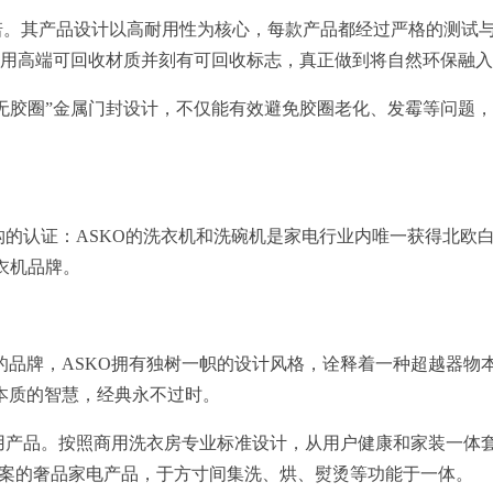
承诺。其产品设计以高耐用性为核心，每款产品都经过严格的测试
部采用高端可回收材质并刻有可回收标志，真正做到将自然环保融
的“无胶圈”金属门封设计，不仅能有效避免胶圈老化、发霉等问
构的认证：ASKO的洗衣机和洗碗机是家电行业内唯一获得北欧
衣机品牌。
品牌，ASKO拥有独树一帜的设计风格，诠释着一种超越器物本
本质的智慧，经典永不过时。
用产品。按照商用洗衣房专业标准设计，从用户健康和家装一体套
洗衣解决方案的奢品家电产品，于方寸间集洗、烘、熨烫等功能于一体。