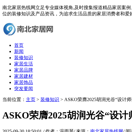
南北家居热线网立足专业媒体视角,及时搜集报道精品家居案
位的装修知识及产品资讯，为追求生活品质的家居消费者和爱
首页
新闻
装修知识
家居生活
家居品牌
家居建材
家居饰品
突发要闻
当前位置：
主页
>
装修知识
> ASKO荣膺2025胡润光谷“设
ASKO荣膺2025胡润光谷“设
2025-09-30 18:50:01
/
作者：温雨琴
/
来源：
南北家居热线网
/
阅