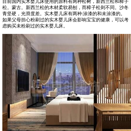
目前国内实木婴儿床使用的原料有两种松树，新西兰松和樟子
松。蒙古。新西兰松的木材柔软易刨，而樟子松则不同。沙冬
青坚硬，光滑度差。实木婴儿床有两种:涂漆的和未涂漆的。
如果父母担心粉刷过的实木婴儿床会影响宝宝的健康，可以考
虑购买未粉刷过的实木婴儿床。